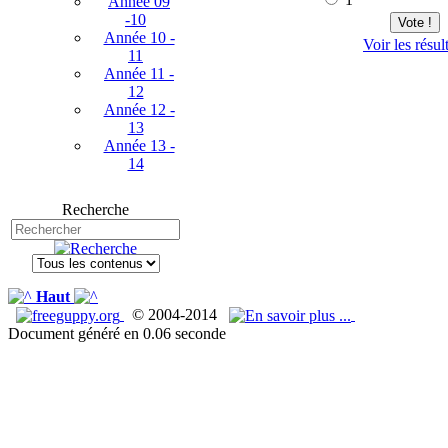
Année 09
-10
Vote !
Année 10 -
Voir les résul
11
Année 11 -
12
Année 12 -
13
Année 13 -
14
Recherche
Haut
© 2004-2014
Document généré en 0.06 seconde