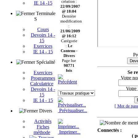
création :
IE 14 -15
22/09/2007
@ 18:04
Terminale
Dernière
S
modification
:
Cours
21/06/2009
Devoirs 14 -
@ 16:12
15
Catégorie
Exercices
:
Le
Contenu -
IE 14 - 15
Pr
Divers
Page lue
Deve
Spécialité
98771
fois
Se re
Exercices
Votre no
Programmes
Calculatrice
Votre
Devoirs 14 -
15
IE 14 - 15
[ Mot de pas
Prévisualiser...
Divers
Activités
Fiches
Connectés :
Imprimer...
méthode
( p
Travaux