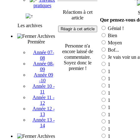
pratiques
Réactions à cet
article
Que pensez-vous de
Les archives
Génial !
Réagir à cet article
Bien
Archives
Première
Moyen
Personne n'a
Bof...
encore laissé de
Année 07-
commentaire.
Je vais voir un a
08
Soyez donc le
Année 08-
1
premier !
09
1
Année 09
1
-10
1
Année 10 -
11
1
Année 11 -
1
12
1
Année 12 -
13
1
Année 13 -
1
14
1
Archives
1