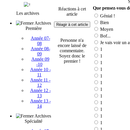
Que pensez-vous de
Réactions à cet
Les archives
article
Génial !
Bien
Archives
Réagir à cet article
Première
Moyen
Bof...
Année 07-
Personne n'a
Je vais voir un a
08
encore laissé de
Année 08-
1
commentaire.
09
Soyez donc le
1
Année 09
premier !
1
-10
1
Année 10 -
11
1
Année 11 -
1
12
1
Année 12 -
13
1
Année 13 -
1
14
1
Archives
1
Spécialité
1
1