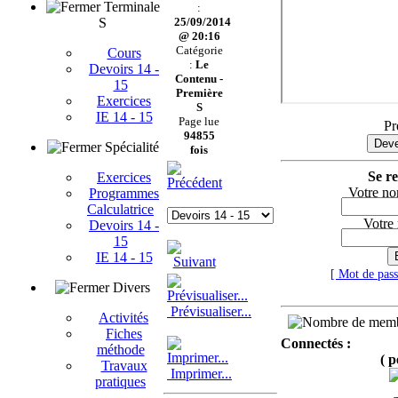
Terminale
:
S
25/09/2014
@ 20:16
Catégorie
Cours
:
Le
Devoirs 14 -
Contenu -
15
Première
Exercices
S
IE 14 - 15
Page lue
Pr
94855
Deve
Spécialité
fois
Se re
Exercices
Votre no
Programmes
Calculatrice
Votre
Devoirs 14 -
15
IE 14 - 15
[ Mot de pas
Divers
Prévisualiser...
Activités
Fiches
Connectés :
méthode
( p
Travaux
Imprimer...
pratiques