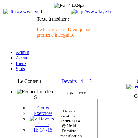
Texte à méditer :
Le hasard, c'est Dieu qui se
promène incognito.
Admin
Accueil
Liens
Stats
Le Contenu
Devoirs 14 - 15
Première
DS1: ***
C
S
Cours
Date de
Exercices
création :
Devoirs
25/09/2014
14 - 15
@ 20:16
IE 14 -15
Dernière
modification