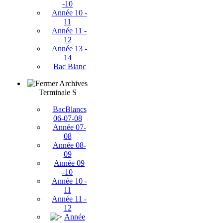
-10
Année 10 -
11
Année 11 -
12
Année 13 -
14
Bac Blanc
Archives
Terminale S
BacBlancs
06-07-08
Année 07-
08
Année 08-
09
Année 09
-10
Année 10 -
11
Année 11 -
12
Année