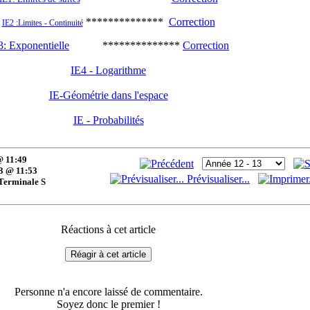
**************
Correction
IE2 :Limites - Continuité
3: Exponentielle
**************
Correction
IE4 - Logarithme
IE-Géométrie dans l'espace
IE - Probabilités
@ 11:49
3 @ 11:53
Prévisualiser...
 Terminale S
Réactions à cet article
Réagir à cet article
Personne n'a encore laissé de commentaire.
Soyez donc le premier !