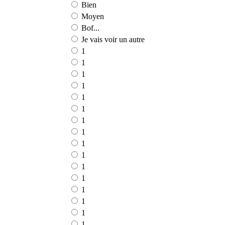
Bien
Moyen
Bof...
Je vais voir un autre
1
1
1
1
1
1
1
1
1
1
1
1
1
1
1
1