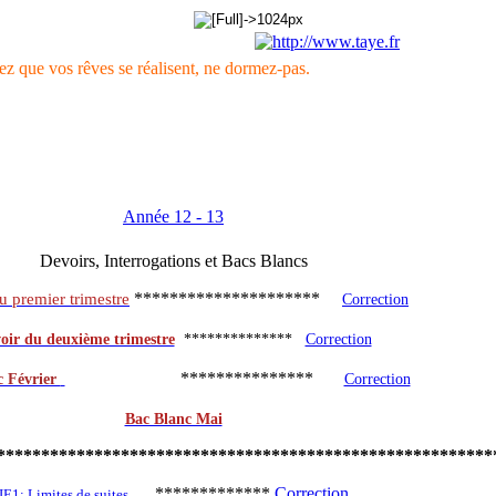
ez que vos rêves se réalisent, ne dormez-pas.
Année 12 - 13
Devoirs, Interrogations et Bacs Blancs
*********************
u premier trimestre
Correction
oir du deuxième trimestre
**************
Correction
***************
c Février
Correction
Bac Blanc Mai
********************************************************
*************
Correction
IE1: Limites de suites