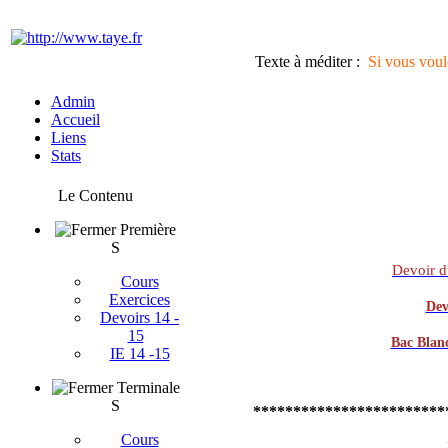
Texte à méditer :
Si vous voul
Admin
Accueil
Liens
Stats
Le Contenu
Première
S
Devoir d
Cours
Exercices
Dev
Devoirs 14 -
15
Bac Blan
IE 14 -15
Terminale
S
************************
Cours