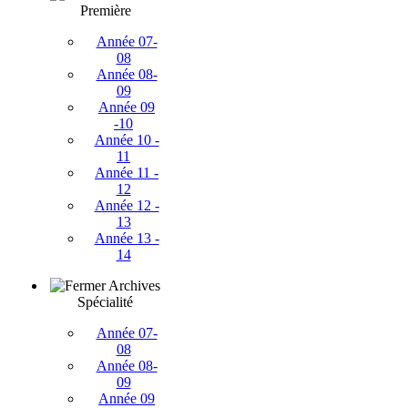
Première
Année 07-
08
Année 08-
09
Année 09
-10
Année 10 -
11
Année 11 -
12
Année 12 -
13
Année 13 -
14
Archives
Spécialité
Année 07-
08
Année 08-
09
Année 09