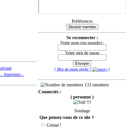
Préférences
Devenir membre
Se reconnecter :
Votre nom (ou pseudo) :
Votre mot de passe
Envoyer
[ Mot de passe perdu ?
]
Imprimer...
133 membres
Connectés :
( personne )
Sondage
Que pensez-vous de ce site ?
Génial !