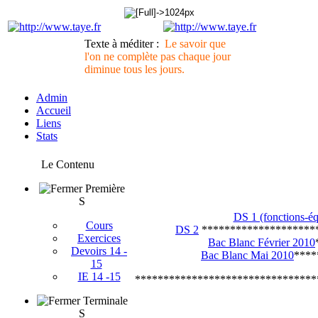
Texte à méditer :
Le savoir que
l'on ne complète pas chaque jour
diminue tous les jours.
Admin
Accueil
Liens
Stats
Le Contenu
Première
S
DS 1 (fonctions-équ
Cours
DS 2
********************
Exercices
Bac Blanc Février 2010
Devoirs 14 -
Bac Blanc Mai 2010
****
15
IE 14 -15
********************************
Terminale
S