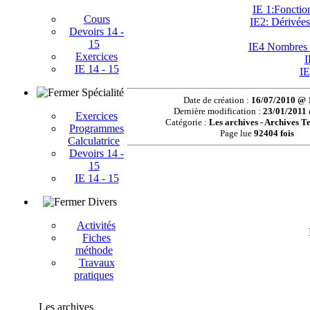
IE 1:Fonctio
Cours
IE2: Dérivées
Devoirs 14 -
15
IE4 Nombres 
Exercices
I
IE 14 - 15
IE
Spécialité
Date de création :
16/07/2010 @ 
Dernière modification :
23/01/2011
Exercices
Catégorie :
Les archives - Archives T
Programmes
Page lue
92404 fois
Calculatrice
Devoirs 14 -
15
IE 14 - 15
Divers
Activités
Fiches
méthode
Travaux
pratiques
Les archives