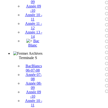
09
Année 09
-10
Année 10 -
11
Année 11 -
12
Année 13 -
14
Bac
Blanc
Archives
Terminale S
BacBlancs
06-07-08
Année 07-
08
Année 08-
09
Année 09
-10
Année 10 -
11