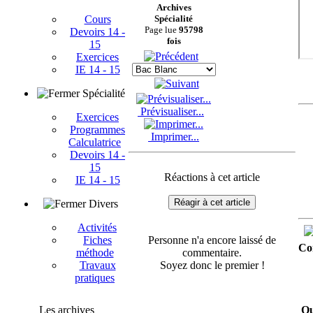
Archives
Cours
Spécialité
Page lue
95798
Devoirs 14 -
fois
15
Exercices
IE 14 - 15
Spécialité
Prévisualiser...
Exercices
Programmes
Imprimer...
Calculatrice
Devoirs 14 -
15
Réactions à cet article
IE 14 - 15
Réagir à cet article
Divers
Activités
Personne n'a encore laissé de
Fiches
Co
commentaire.
méthode
Soyez donc le premier !
Travaux
pratiques
Les archives
Qu