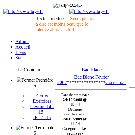
Texte à méditer :
Si ce que tu as
à dire est moins beau que le
silence alors tais toi!
Admin
Accueil
Liens
Stats
Le Contenu
Bac Blanc
Bac Blanc Février
Première
2007
****************
Correction
S
Date de création :
Cours
24/10/2008 @
Exercices
19:44
Devoirs 14 -
Dernière
15
modification :
IE 14 -15
24/10/2009 @
14:34
Terminale
Catégorie :
Les
S
archives -