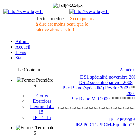
Texte à méditer :
Si ce que tu as
à dire est moins beau que le
silence alors tais toi!
Admin
Accueil
Liens
Stats
Le Contenu
Année 
DS1 spécialité novembre 20
Première
DS 2 spécialité janvier 2008
S
Bac Blanc (spécialité) Février 2009
**
200
Cours
Bac Blanc Mai 2009
**********
Exercices
Devoirs 14 -
********************************
15
IE 14 -15
IE1 division 
IE2 PGCD-PPCM-Equation
**
Terminale
S