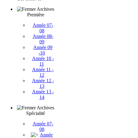
Archives
Première
Année 07-
08
Année 08-
09
Année 09
-10
Année 10 -
11
Année 11 -
12
Année 12 -
13
Année 13 -
14
Archives
Spécialité
Année 07-
08
Année