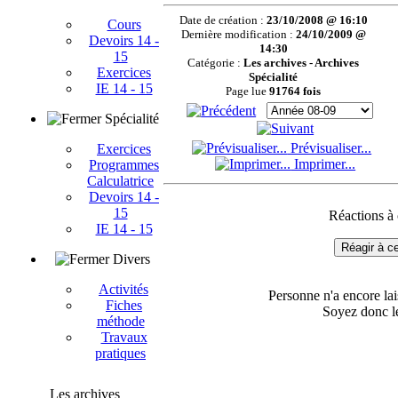
Date de création :
23/10/2008 @ 16:10
Cours
Dernière modification :
24/10/2009 @
Devoirs 14 -
14:30
15
Catégorie :
Les archives - Archives
Exercices
Spécialité
IE 14 - 15
Page lue
91764 fois
Spécialité
Prévisualiser...
Exercices
Imprimer...
Programmes
Calculatrice
Devoirs 14 -
15
Réactions à c
IE 14 - 15
Réagir à ce
Divers
Activités
Personne n'a encore la
Fiches
Soyez donc le
méthode
Travaux
pratiques
Les archives