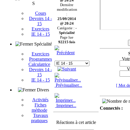
@ 20:24
S
Dernière
modification
Cours
:
Devoirs 14 -
25/09/2014
15
@ 20:24
Catégorie :
-
Exercices
Spécialité
IE 14 - 15
Page lue
92215 fois
Spécialité
Exercices
Votr
Programmes
Calculatrice
V
Devoirs 14 -
15
IE 14 - 15
Prévisualiser...
[ Mot de
Divers
Activités
Fiches
Imprimer...
Connectés :
méthode
Travaux
pratiques
Réactions à cet article