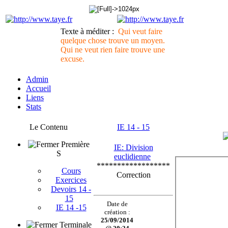
Texte à méditer :
Qui veut faire
quelque chose trouve un moyen.
Qui ne veut rien faire trouve une
excuse.
Admin
Accueil
Liens
Stats
Le Contenu
IE 14 - 15
Première
IE: Division
S
euclidienne
******************
Cours
Correction
Exercices
Devoirs 14 -
15
Date de
IE 14 -15
création :
25/09/2014
Terminale