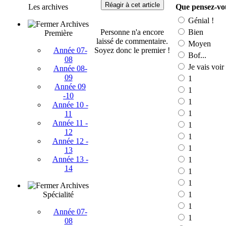
Réagir à cet article
Les archives
Que pensez-vou
Génial !
Archives
Bien
Personne n'a encore
Première
laissé de commentaire.
Moyen
Année 07-
Soyez donc le premier !
Bof...
08
Je vais voir
Année 08-
09
1
Année 09
1
-10
1
Année 10 -
1
11
Année 11 -
1
12
1
Année 12 -
1
13
Année 13 -
1
14
1
1
Archives
Spécialité
1
1
Année 07-
1
08