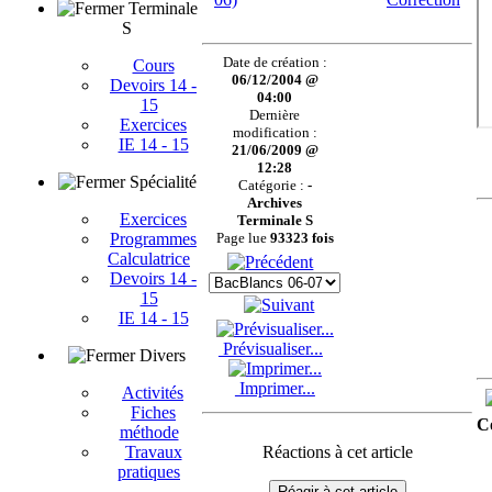
Terminale
S
Date de création :
Cours
06/12/2004 @
Devoirs 14 -
04:00
15
Dernière
Exercices
modification :
IE 14 - 15
21/06/2009 @
12:28
Spécialité
Catégorie :
-
Archives
Exercices
Terminale S
Programmes
Page lue
93323 fois
Calculatrice
Devoirs 14 -
15
IE 14 - 15
Prévisualiser...
Divers
Imprimer...
Activités
Fiches
C
méthode
Réactions à cet article
Travaux
pratiques
Réagir à cet article