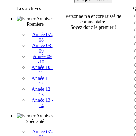
Les archives
Q
Personne n'a encore laissé de
Archives
commentaire.
Première
Soyez donc le premier !
Année 07-
08
Année 08-
09
Année 09
-10
Année 10 -
11
Année 11 -
12
Année 12 -
13
Année 13 -
14
Archives
Spécialité
Année 07-