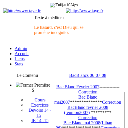
Texte à méditer :
Le hasard, c'est Dieu qui se
promène incognito.
Admin
Accueil
Liens
Stats
Le Contenu
BacBlancs 06-07-08
Première
Bac Blanc Février 2007
--------------
S
Correction
Bac Blanc
Cours
mai2007
**************
Correction
Exercices
BacBlanc fevrier 2008
Devoirs 14 -
(reunion2007)
*********
15
Correction
IE 14 -15
Bac Blanc mai 2008(Liban
06)
*****************
Correction