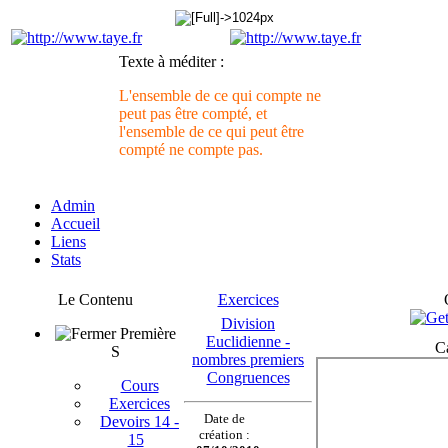
Texte à méditer :
L'ensemble de ce qui compte ne
peut pas être compté, et
l'ensemble de ce qui peut être
compté ne compte pas.
Admin
Accueil
Liens
Stats
Le Contenu
Exercices
Division
Première
Euclidienne -
C
S
nombres premiers
Congruences
Cours
Exercices
Date de
Devoirs 14 -
création :
15