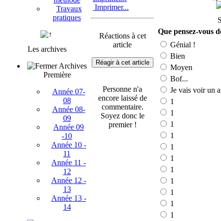
Imprimer...
Travaux
pratiques
Que pensez-vous de
Réactions à cet
article
Génial !
Les archives
Bien
Réagir à cet article
Archives
Moyen
Première
Bof...
Personne n'a
Je vais voir un a
Année 07-
encore laissé de
08
1
commentaire.
Année 08-
1
Soyez donc le
09
1
premier !
Année 09
1
-10
Année 10 -
1
11
1
Année 11 -
1
12
Année 12 -
1
13
1
Année 13 -
1
14
1