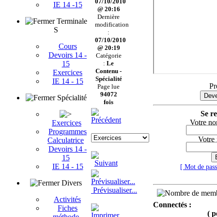
07/10/2010
IE 14 -15
@ 20:16
Dernière
Terminale
modification
S
:
07/10/2010
Cours
@ 20:19
Devoirs 14 -
Catégorie
15
:
Le
Contenu -
Exercices
Spécialité
IE 14 - 15
Pr
Page lue
94072
Deve
Spécialité
fois
Se re
Votre no
Exercices
Programmes
Votre
Calculatrice
Devoirs 14 -
15
IE 14 - 15
[ Mot de pas
Divers
Prévisualiser...
Activités
Connectés :
Fiches
( p
méthode