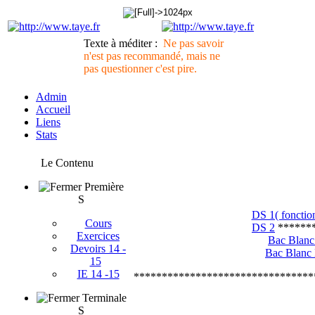
Texte à méditer :
Ne pas savoir
n'est pas recommandé, mais ne
pas questionner c'est pire.
Admin
Accueil
Liens
Stats
Le Contenu
Première
S
DS 1( fonctio
Cours
DS 2
*******
Exercices
Bac Blanc
Devoirs 14 -
Bac Blanc
15
IE 14 -15
********************************
Terminale
S