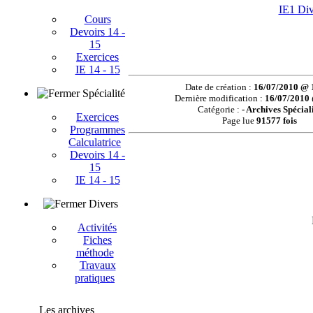
IE1 Div
Cours
Devoirs 14 -
15
Exercices
IE 14 - 15
Date de création :
16/07/2010 @ 
Spécialité
Dernière modification :
16/07/2010
Catégorie :
- Archives Spécial
Exercices
Page lue
91577 fois
Programmes
Calculatrice
Devoirs 14 -
15
IE 14 - 15
Divers
Activités
Fiches
méthode
Travaux
pratiques
Les archives