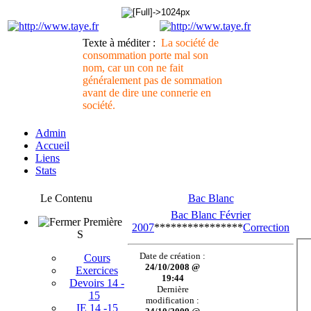
Texte à méditer :
La société de
consommation porte mal son
nom, car un con ne fait
généralement pas de sommation
avant de dire une connerie en
société.
Admin
Accueil
Liens
Stats
Le Contenu
Bac Blanc
Bac Blanc Février
Première
2007
****************
Correction
S
Date de création :
Cours
24/10/2008 @
Exercices
19:44
Devoirs 14 -
Dernière
15
modification :
IE 14 -15