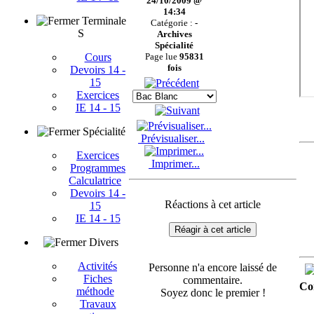
24/10/2009 @
14:34
Terminale
Catégorie :
-
S
Archives
Spécialité
Cours
Page lue
95831
fois
Devoirs 14 -
15
Exercices
IE 14 - 15
Spécialité
Prévisualiser...
Exercices
Imprimer...
Programmes
Calculatrice
Devoirs 14 -
Réactions à cet article
15
IE 14 - 15
Réagir à cet article
Divers
Activités
Personne n'a encore laissé de
Fiches
commentaire.
Co
méthode
Soyez donc le premier !
Travaux