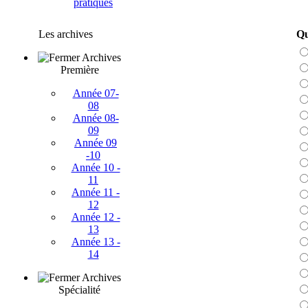
pratiques
Les archives
Qu
Archives
Première
Année 07-
08
Année 08-
09
Année 09
-10
Année 10 -
11
Année 11 -
12
Année 12 -
13
Année 13 -
14
Archives
Spécialité