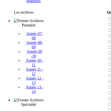
pratiques
Les archives
Qu
Archives
Première
Année 07-
08
Année 08-
09
Année 09
-10
Année 10 -
11
Année 11 -
12
Année 12 -
13
Année 13 -
14
Archives
Spécialité