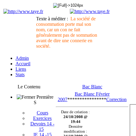
Texte à méditer :
La société de
consommation porte mal son
nom, car un con ne fait
généralement pas de sommation
avant de dire une connerie en
société.
Admin
Accueil
Liens
Stats
Le Contenu
Bac Blanc
Bac Blanc Février
Première
2007
****************
Correction
S
Date de création :
Cours
24/10/2008 @
Exercices
19:44
Devoirs 14 -
Dernière
15
modification :
IE 14 -15