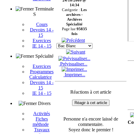
24/10/2009 @
14:34
Terminale
Catégorie :
Les
S
archives -
Archives
Cours
Spécialité
Page lue
95835
Devoirs 14 -
fois
15
Exercices
IE 14 - 15
Spécialité
Prévisualiser...
Exercices
Programmes
Imprimer...
Calculatrice
Devoirs 14 -
15
Réactions à cet article
IE 14 - 15
Réagir à cet article
Divers
Activités
Personne n'a encore laissé de
Fiches
Co
commentaire.
méthode
Soyez donc le premier !
Travaux