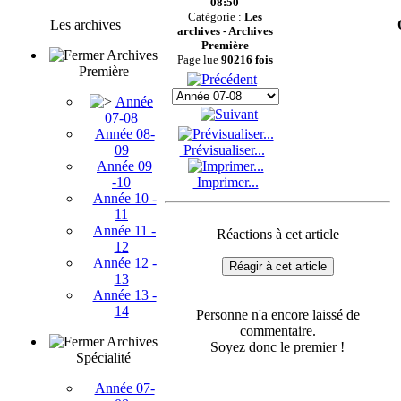
08:50
Catégorie :
Les
Les archives
archives - Archives
Première
Archives
Page lue
90216 fois
Première
Année
07-08
Année 08-
Prévisualiser...
09
Année 09
Imprimer...
-10
Année 10 -
11
Année 11 -
Réactions à cet article
12
Année 12 -
Réagir à cet article
13
Année 13 -
14
Personne n'a encore laissé de
commentaire.
Archives
Soyez donc le premier !
Spécialité
Année 07-