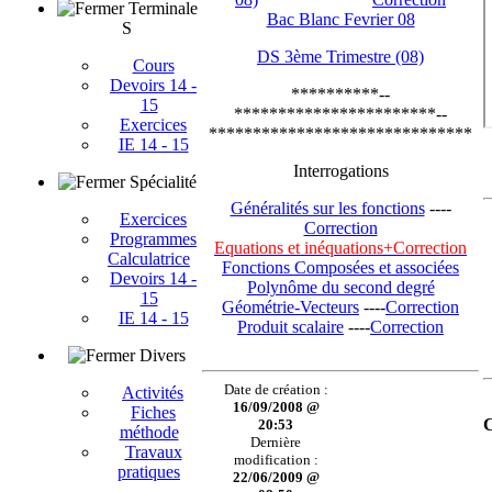
Terminale
Bac Blanc Fevrier 08
S
DS 3ème Trimestre (08)
Cours
Devoirs 14 -
**********--
15
***********************--
Exercices
******************************
IE 14 - 15
Interrogations
Spécialité
Généralités sur les fonctions
----
Exercices
Correction
Programmes
Equations et inéquations+Correction
Calculatrice
Fonctions Composées et associées
Devoirs 14 -
Polynôme du second degré
15
Géométrie-Vecteurs
----
Correction
IE 14 - 15
Produit scalaire
----
Correction
Divers
Date de création :
Activités
16/09/2008 @
Fiches
C
20:53
méthode
Dernière
Travaux
modification :
pratiques
22/06/2009 @