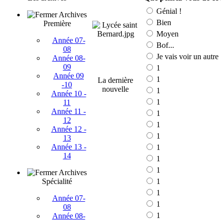
Génial !
Archives
Bien
Première
Moyen
Année 07-
Bof...
08
Je vais voir un autre
Année 08-
09
1
Année 09
1
La dernière
-10
nouvelle
1
Année 10 -
1
11
Année 11 -
1
12
1
Année 12 -
1
13
Année 13 -
1
14
1
1
Archives
Spécialité
1
1
Année 07-
1
08
1
Année 08-