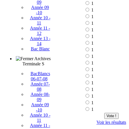
09
1
Année 09
1
-10
1
Année 10 -
11
1
Année 11 -
1
12
1
Année 13 -
1
14
Bac Blanc
1
1
Archives
1
Terminale S
1
BacBlancs
1
06-07-08
1
Année 07-
08
1
Année 08-
1
09
1
Année 09
1
-10
Année 10 -
Vote !
11
Voir les résultats
Année 11 -