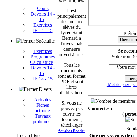
scientifiques.
Cours
Il est
Devoirs 14 -
principalement
15
destiné aux
Exercices
élèves du
IE 14 - 15
lycée Saint
Préfér
Bernard à
Devenir 
Spécialité
Troyes mais
demeure
Se reconn
Exercices
ouvert à tous.
Votre nom (o
Programmes
Calculatrice
Tous les
Votre mot 
Devoirs 14 -
documents
15
sont au format
IE 14 - 15
Envo
PDF et sont
[ Mot de passe pe
libres
Divers
d'utilisation.
Activités
Si vous ne
Fiches
pouvez pas
Connectés :
méthode
ouvrir les
( perso
Travaux
documents,
pratiques
télécharger
Sond
Acrobat Reader
Les archives
Que pensez-vous de ce s