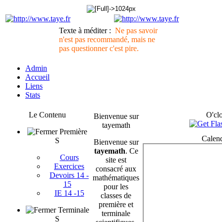
Texte à méditer :
Ne pas savoir
n'est pas recommandé, mais ne
pas questionner c'est pire.
Admin
Accueil
Liens
Stats
Le Contenu
O'cl
Bienvenue sur
tayemath
Première
Calend
S
Bienvenue sur
tayemath
. Ce
Cours
site est
Exercices
consacré aux
Devoirs 14 -
mathématiques
15
pour les
IE 14 -15
classes de
première et
Terminale
terminale
S